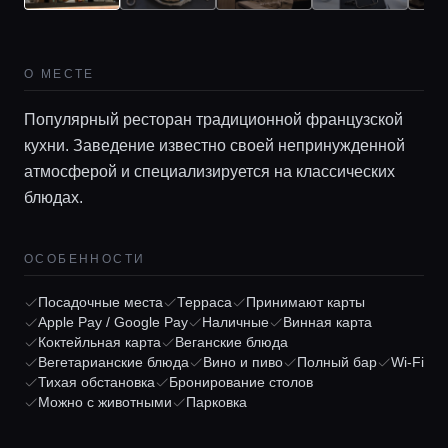
О МЕСТЕ
Популярный ресторан традиционной французской
кухни. Заведение известно своей непринужденной
атмосферой и специализируется на классических
блюдах.
ОСОБЕННОСТИ
Главная
Посадочные места
Терраса
Принимают карты
Apple Pay / Google Pay
Наличные
Винная карта
Коктейльная карта
Веганские блюда
Локации
Вегетарианские блюда
Вино и пиво
Полный бар
Wi-Fi
Тихая обстановка
Бронирование столов
Можно с животными
Парковка
Гиды