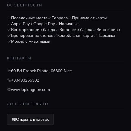
ОСОБЕННОСТИ
Посадочные места
Терраса
Принимают карты
Apple Pay / Google Pay
Наличные
Вегетарианские блюда
Веганские блюда
Вино и пиво
Бронирование столов
Коктейльная карта
Парковка
Можно с животными
Главная
КОНТАКТЫ
Локации
60 Bd Franck Pilatte, 06300 Nice
+33493265302
Гиды
www.leplongeoir.com
Консьерж сервис
ДОПОЛНИТЕЛЬНО
Открыть в картах
Lifestyle журнал