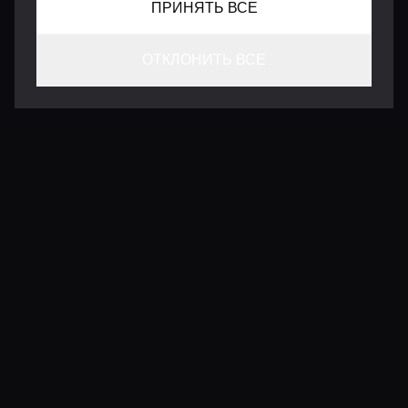
ПРИНЯТЬ ВСЕ
ОТКЛОНИТЬ ВСЕ
КОНТАКТЫ
INFO@VERSENTLY.COM
Условия использования