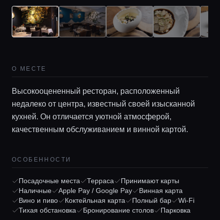
О МЕСТЕ
Высокооцененный ресторан, расположенный
недалеко от центра, известный своей изысканной
кухней. Он отличается уютной атмосферой,
Главная
качественным обслуживанием и винной картой.
Локации
ОСОБЕННОСТИ
Посадочные места
Терраса
Принимают карты
Гиды
Наличные
Apple Pay / Google Pay
Винная карта
Вино и пиво
Коктейльная карта
Полный бар
Wi-Fi
Тихая обстановка
Бронирование столов
Парковка