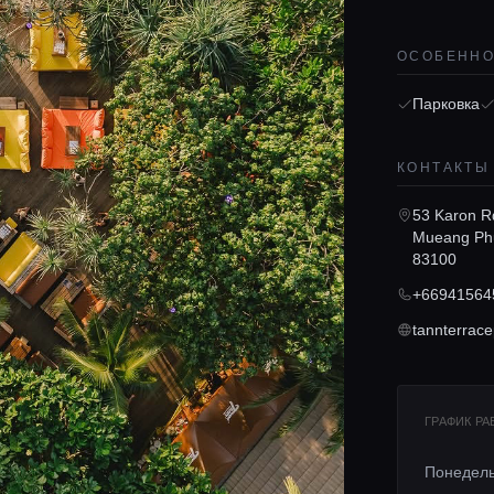
ОСОБЕНН
Парковка
КОНТАКТЫ
53 Karon R
Mueang Phuk
83100
+66941564
tannterrac
ГРАФИК Р
Понедел