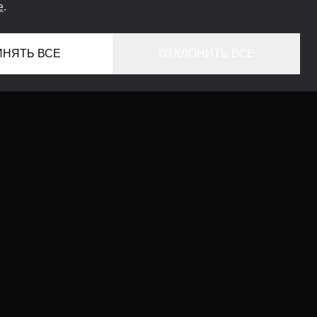
e
.
ИНЯТЬ ВСЕ
ОТКЛОНИТЬ ВСЕ
ГЛАВНАЯ
ЛОКАЦИИ
КОНСЬЕРЖ СЕРВИС
ГИДЫ
LIFESTYLE ЖУРНАЛ