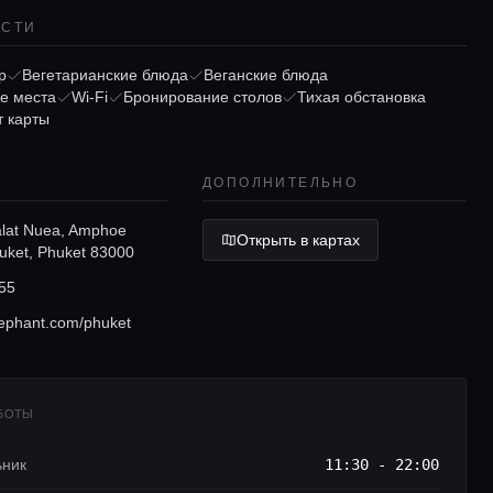
ОСТИ
р
Вегетарианские блюда
Веганские блюда
е места
Wi-Fi
Бронирование столов
Тихая обстановка
 карты
ДОПОЛНИТЕЛЬНО
Talat Nuea, Amphoe
Открыть в картах
ket, Phuket 83000
55
ephant.com/phuket
АБОТЫ
ьник
11:30 - 22:00