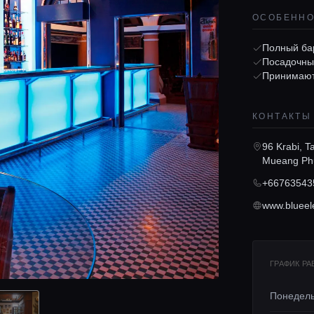
ОСОБЕНН
Полный ба
Посадочны
Принимают
КОНТАКТЫ
96 Krabi, 
Mueang Phu
+66763543
www.blueel
ГРАФИК Р
Понедел