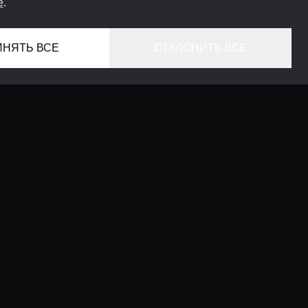
e
.
ИНЯТЬ ВСЕ
ОТКЛОНИТЬ ВСЕ
ГЛАВНАЯ
ЛОКАЦИИ
КОНСЬЕРЖ СЕРВИС
ГИДЫ
LIFESTYLE ЖУРНАЛ