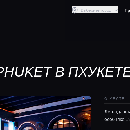
Выберите город
Пр
PHUKET В ПХУКЕТ
О МЕСТЕ
Легендарны
особняке 19