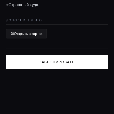
Консьерж сервис
«Страшный суд».
Lifestyle журнал
ДОПОЛНИТЕЛЬНО
Открыть в картах
ЗАБРОНИРОВАТЬ