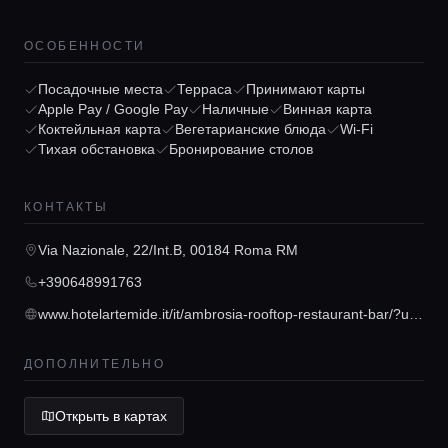
ОСОБЕННОСТИ
Посадочные места
Терраса
Принимают карты
Apple Pay / Google Pay
Наличные
Винная карта
Коктейльная карта
Вегетарианские блюда
Wi-Fi
Тихая обстановка
Бронирование столов
Главная
КОНТАКТЫ
Локации
Via Nazionale, 22/Int.B, 00184 Roma RM
Гиды
+390648991763
www.hotelartemide.it/it/ambrosia-rooftop-restaurant-bar/?utm_source=GMBlisting&utm_medium=organic
Консьерж сервис
ДОПОЛНИТЕЛЬНО
Lifestyle журнал
Открыть в картах