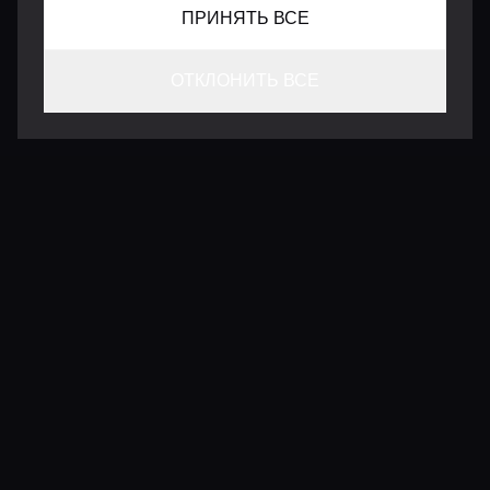
ПРИНЯТЬ ВСЕ
ОТКЛОНИТЬ ВСЕ
КОНТАКТЫ
INFO@VERSENTLY.COM
Условия использования