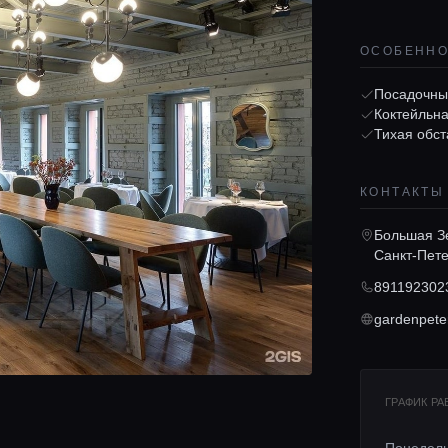
ОСОБЕНН
Посадочны
Коктейльна
Тихая обст
КОНТАКТЫ
Большая Зе
Санкт-Пете
891192302
gardenpete
ГРАФИК Р