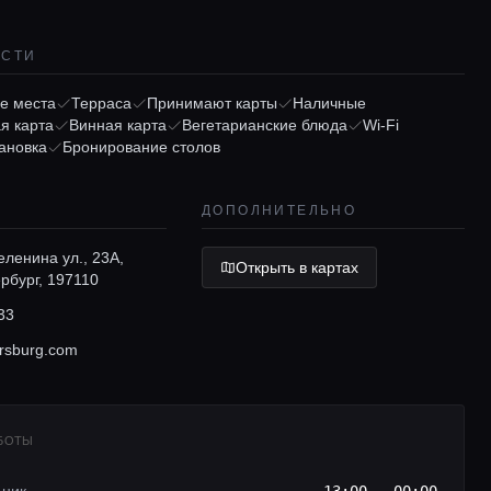
ОСТИ
е места
Терраса
Принимают карты
Наличные
я карта
Винная карта
Вегетарианские блюда
Wi-Fi
ановка
Бронирование столов
ДОПОЛНИТЕЛЬНО
ленина ул., 23А,
Открыть в картах
рбург, 197110
33
rsburg.com
АБОТЫ