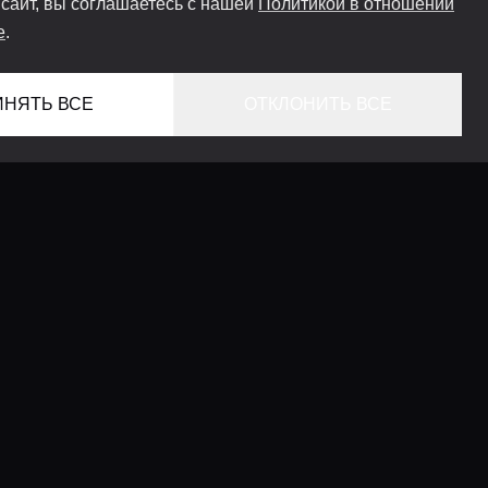
 сайт, вы соглашаетесь с нашей
Политикой в отношении
e
.
ИНЯТЬ ВСЕ
ОТКЛОНИТЬ ВСЕ
ГЛАВНАЯ
ЛОКАЦИИ
КОНСЬЕРЖ СЕРВИС
ГИДЫ
LIFESTYLE ЖУРНАЛ