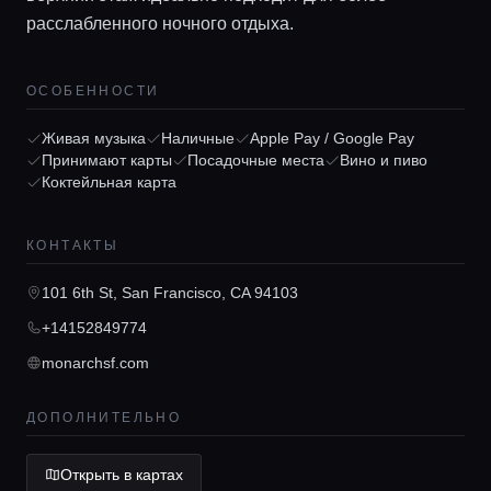
расслабленного ночного отдыха.
ОСОБЕННОСТИ
Главная
Живая музыка
Наличные
Apple Pay / Google Pay
Принимают карты
Посадочные места
Вино и пиво
Коктейльная карта
Локации
КОНТАКТЫ
Гиды
101 6th St, San Francisco, CA 94103
+14152849774
Консьерж сервис
monarchsf.com
Lifestyle журнал
ДОПОЛНИТЕЛЬНО
Открыть в картах