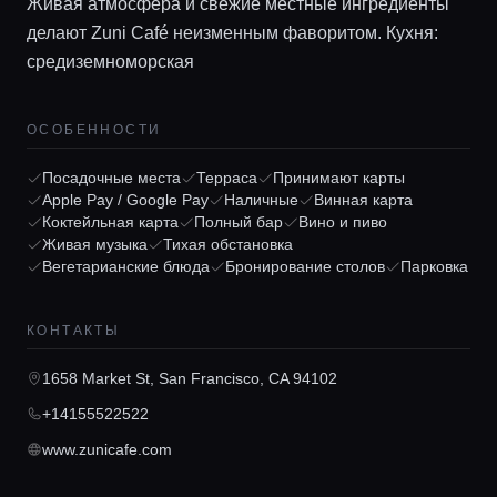
Живая атмосфера и свежие местные ингредиенты
делают Zuni Café неизменным фаворитом. Кухня:
средиземноморская
ОСОБЕННОСТИ
Посадочные места
Терраса
Принимают карты
Главная
Apple Pay / Google Pay
Наличные
Винная карта
Коктейльная карта
Полный бар
Вино и пиво
Живая музыка
Тихая обстановка
Локации
Вегетарианские блюда
Бронирование столов
Парковка
КОНТАКТЫ
Гиды
1658 Market St, San Francisco, CA 94102
Консьерж сервис
+14155522522
www.zunicafe.com