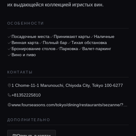
их выдающейся коллекцией игристых вин.
ОСОБЕННОСТИ
Главная
Посадочные места
Принимают карты
Наличные
Винная карта
Полный бар
Тихая обстановка
Бронирование столов
Парковка
Валет-паркинг
Вино и пиво
Локации
КОНТАКТЫ
Гиды
1 Chome-11-1 Marunouchi, Chiyoda City, Tokyo 100-6277
+81352225810
Консьерж сервис
www.fourseasons.com/tokyo/dining/restaurants/sezanne/?utm_source=google&utm_medium=organicsearch&utm_campaign=tor-mar-fab-mid-seo-na&utm_content=na-na&utm_term=na
Lifestyle журнал
ДОПОЛНИТЕЛЬНО
Открыть в картах