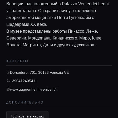
Венеции, расположенный в Palazzo Venier dei Leoni
у Гранд-канала. Он хранит личную коллекцию
американской меценатки Пегги Гуггенхайм с
шедеврами XX века.
В музее представлены работы Пикассо, Леже,
Главная
Северини, Мондриана, Кандинского, Миро, Клее,
Эрнста, Магритта, Дали и других художников.
Локации
КОНТАКТЫ
Гиды
Dorsoduro, 701, 30123 Venezia VE
+390412405411
Консьерж сервис
www.guggenheim-venice.it/it
ДОПОЛНИТЕЛЬНО
Lifestyle журнал
Открыть в картах