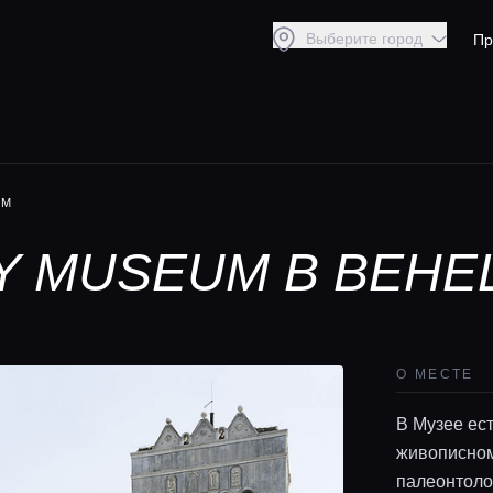
Выберите город
Пр
UM
Y MUSEUM В ВЕНЕ
О МЕСТЕ
В Музее ес
живописном
палеонтоло