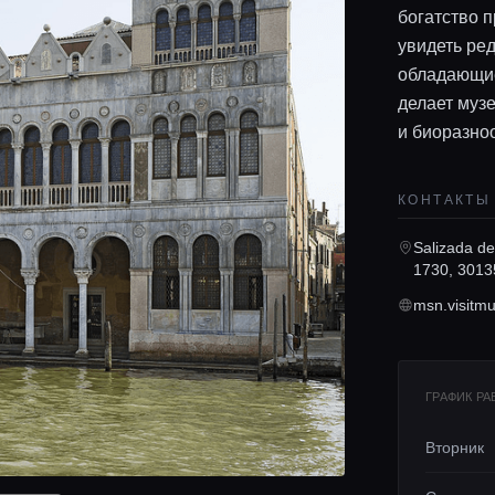
богатство 
увидеть ре
обладающие
делает муз
и биоразно
КОНТАКТЫ
Salizada de
1730, 3013
msn.visitmu
ГРАФИК Р
Вторник