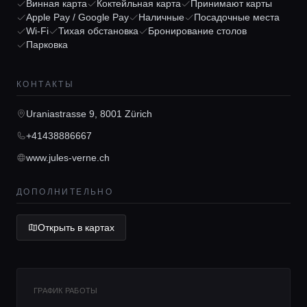
Винная карта
Коктейльная карта
Принимают карты
Apple Pay / Google Pay
Наличные
Посадочные места
Главная
Wi-Fi
Тихая обстановка
Бронирование столов
Парковка
Локации
КОНТАКТЫ
Uraniastrasse 9, 8001 Zürich
Гиды
+41438886667
www.jules-verne.ch
Консьерж сервис
ДОПОЛНИТЕЛЬНО
Lifestyle журнал
Открыть в картах
ГРАФИК РАБОТЫ