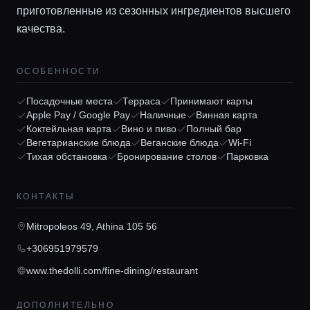
приготовленные из сезонных ингредиентов высшего
качества.
ОСОБЕННОСТИ
Посадочные места
Терраса
Принимают карты
Apple Pay / Google Pay
Наличные
Винная карта
Коктейльная карта
Вино и пиво
Полный бар
Главная
Вегетарианские блюда
Веганские блюда
Wi-Fi
Тихая обстановка
Бронирование столов
Парковка
Локации
КОНТАКТЫ
Гиды
Mitropoleos 49, Athina 105 56
+306951979579
Консьерж сервис
www.thedolli.com/fine-dining/restaurant
ДОПОЛНИТЕЛЬНО