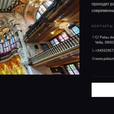
проходят р
современны
КОНТАКТЫ
C/ Palau de
Vella, 0800
+34932957
www.palaum