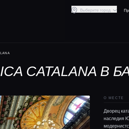
Выберите город
Пр
ALANA
SICA CATALANA В 
О МЕСТЕ
Дворец кат
наследия Ю
модернистс