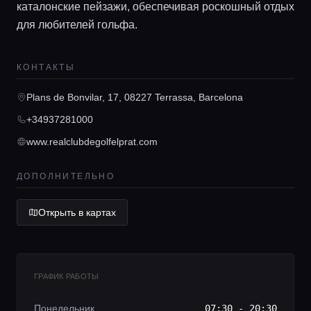
каталонские пейзажи, обеспечивая роскошный отдых
для любителей гольфа.
Главная
КОНТАКТЫ
Plans de Bonvilar, 17, 08227 Terrassa, Barcelona
Локации
+34937281000
www.realclubdegolfelprat.com
Гиды
ДОПОЛНИТЕЛЬНО
Консьерж сервис
Открыть в картах
Lifestyle журнал
ГРАФИК РАБОТЫ
Понедельник
07:30 - 20:30