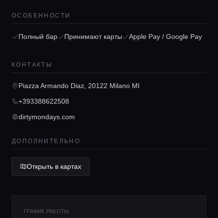
ОСОБЕННОСТИ
Локации
Полный бар
Принимают карты
Apple Pay / Google Pay
Гиды
КОНТАКТЫ
Консьерж сервис
Piazza Armando Diaz, 20122 Milano MI
+393388622508
dirtymondays.com
Lifestyle журнал
ДОПОЛНИТЕЛЬНО
Открыть в картах
ГРАФИК РАБОТЫ