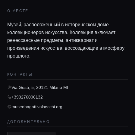
О МЕСТЕ
Музей, расположенный в историческом доме
Главная
коллекционеров искусства. Коллекция включает
ренессансные предметы, антиквариат и
произведения искусства, воссоздающие атмосферу
Локации
прошлого.
Гиды
КОНТАКТЫ
Via Gesù, 5, 20121 Milano MI
Консьерж сервис
+390276006132
museobagattivalsecchi.org
Lifestyle журнал
ДОПОЛНИТЕЛЬНО