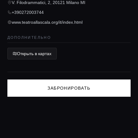
V. Filodrammatici, 2, 20121 Milano MI
Консьерж сервис
+390272003744
www.teatroallascala.org/it/index.html
Lifestyle журнал
ДОПОЛНИТЕЛЬНО
Открыть в картах
ЗАБРОНИРОВАТЬ