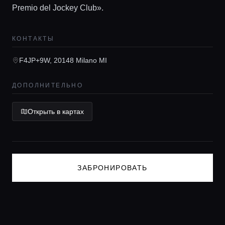
Гиды
Premio del Jockey Club».
Консьерж сервис
КОНТАКТЫ
F4JP+9W, 20148 Milano MI
Lifestyle журнал
ДОПОЛНИТЕЛЬНО
Открыть в картах
ЗАБРОНИРОВАТЬ