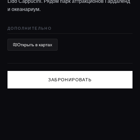
Lido Cappucini. Рядом парк аттракционов Гардаленд
Консьерж сервис
и океанариум.
Lifestyle журнал
ДОПОЛНИТЕЛЬНО
Открыть в картах
ЗАБРОНИРОВАТЬ