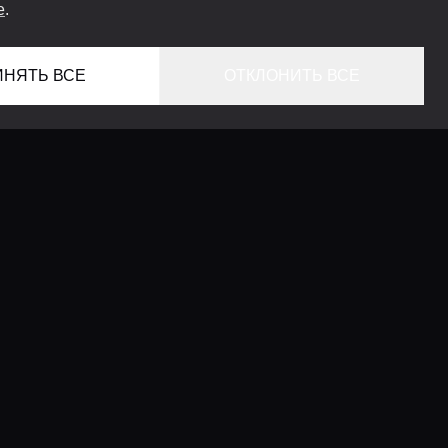
e
.
ИНЯТЬ ВСЕ
ОТКЛОНИТЬ ВСЕ
ГЛАВНАЯ
ЛОКАЦИИ
КОНСЬЕРЖ СЕРВИС
ГИДЫ
LIFESTYLE ЖУРНАЛ