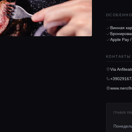
ОСОБЕНН
Винная ка
Бронирова
Apple Pay 
КОНТАКТЫ
Via Anfitea
+39029167
www.nero9
ГРАФИК Р
Понедел