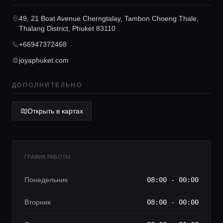
Консьерж сервис
49, 21 Boat Avenue Cherngtalay, Tambon Choeng Thale,
Thalang District, Phuket 83110
+66947372468
Lifestyle журнал
joyaphuket.com
ДОПОЛНИТЕЛЬНО
Открыть в картах
ГРАФИК РАБОТЫ
Понедельник
08:00 - 00:00
Вторник
08:00 - 00:00