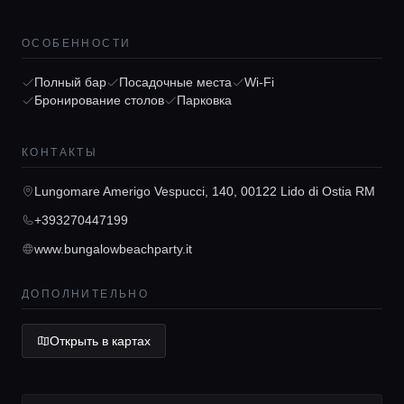
ОСОБЕННОСТИ
Полный бар
Посадочные места
Wi-Fi
Бронирование столов
Парковка
Главная
КОНТАКТЫ
Локации
Lungomare Amerigo Vespucci, 140, 00122 Lido di Ostia RM
+393270447199
Гиды
www.bungalowbeachparty.it
ДОПОЛНИТЕЛЬНО
Консьерж сервис
Открыть в картах
Lifestyle журнал