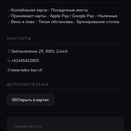
Коктейльная карта
Посадочные места
Принимают карты
Apple Pay / Google Pay
Наличные
Вино и пиво
Тихая обстановка
Бронирование столов
Главная
КОНТАКТЫ
Локации
Selnaustrasse 29, 8001 Zürich
+41445423802
Гиды
www.tales-bar.ch
Консьерж сервис
ДОПОЛНИТЕЛЬНО
Открыть в картах
Lifestyle журнал
ГРАФИК РАБОТЫ