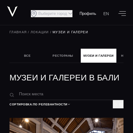
EN
Выберите город
Профиль
ГЛАВНАЯ
/
ЛОКАЦИИ
/
МУЗЕИ И ГАЛЕРЕИ
ВСЕ
РЕСТОРАНЫ
МУЗЕИ И ГАЛЕРЕИ
НОЧНА
МУЗЕИ И ГАЛЕРЕИ В БАЛИ
СОРТИРОВКА:
ПО РЕЛЕВАНТНОСТИ