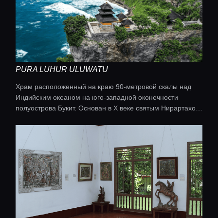
PURA LUHUR ULUWATU
Храм расположенный на краю 90-метровой скалы над
Индийским океаном на юго-западной оконечности
полуострова Букит. Основан в X веке святым Нирартахой
(Данг Хьянг Нирартой) для защиты острова от морских
духов и демонов, храм посвящён богу Рудре (форме
Шивы) и включает святилища Брахмы, Вишну и Рату
Багус Джуриты.