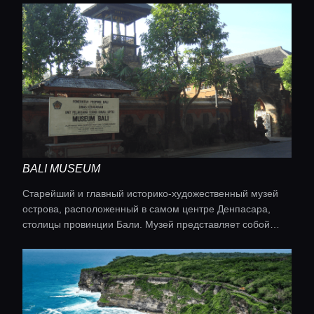
Главная
Локации
Гиды
BALI MUSEUM
Старейший и главный историко‑художественный музей
острова, расположенный в самом центре Денпасара,
Консьерж сервис
столицы провинции Бали. Музей представляет собой
комплекс из нескольких традиционных балийских
павильонов в стиле дворцовой архитектуры, с
Lifestyle журнал
внутренним двором и высокими воротами «чанди
бентар». Экспозиция раскрывает историю и культуру
Бали с древних времён.