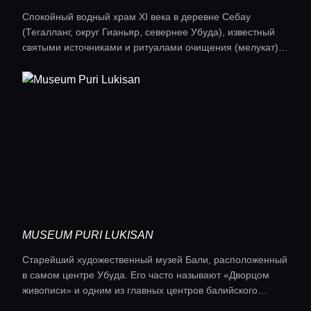
Спокойный водный храм XI века в деревне Себау
(Тегалланг, округ Гианьяр, севернее Убуда), известный
святыми источниками и ритуалами очищения (мелукат).
Здесь акцент на бассейнах с кои, каскадах чистой воды и
святилищами Вишну.
MUSEUM PURI LUKISAN
Старейший художественный музей Бали, расположенный
в самом центре Убуда. Его часто называют «Дворцом
живописи» и одним из главных центров балийского
искусства.