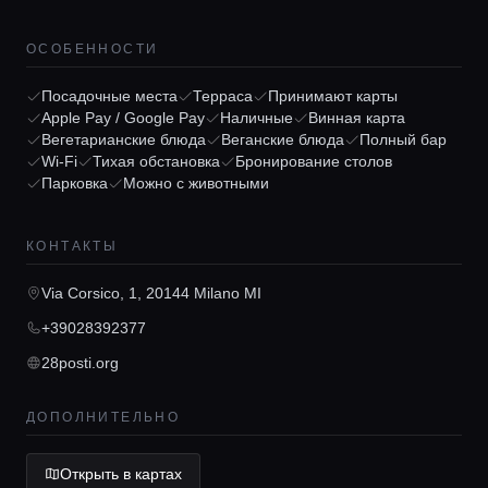
ОСОБЕННОСТИ
Посадочные места
Терраса
Принимают карты
Apple Pay / Google Pay
Наличные
Винная карта
Вегетарианские блюда
Веганские блюда
Полный бар
Главная
Wi-Fi
Тихая обстановка
Бронирование столов
Парковка
Можно с животными
Локации
КОНТАКТЫ
Гиды
Via Corsico, 1, 20144 Milano MI
+39028392377
28posti.org
Консьерж сервис
ДОПОЛНИТЕЛЬНО
Lifestyle журнал
Открыть в картах