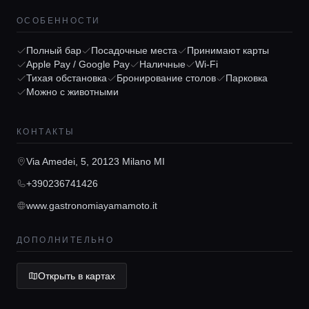
ОСОБЕННОСТИ
Полный бар
Посадочные места
Принимают карты
Apple Pay / Google Pay
Наличные
Wi-Fi
Главная
Тихая обстановка
Бронирование столов
Парковка
Можно с животными
Локации
КОНТАКТЫ
Гиды
Via Amedei, 5, 20123 Milano MI
+390236741426
Консьерж сервис
www.gastronomiayamamoto.it
ДОПОЛНИТЕЛЬНО
Lifestyle журнал
Открыть в картах