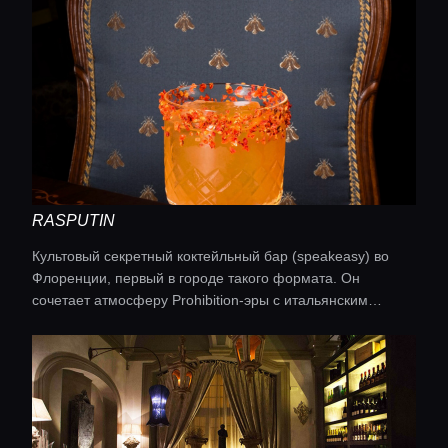
RASPUTIN
Культовый секретный коктейльный бар (speakeasy) во
Флоренции, первый в городе такого формата. Он
сочетает атмосферу Prohibition-эры с итальянским
шармом: скрытый вход, приглушённый свет, красные
стены, бархат и свечи.