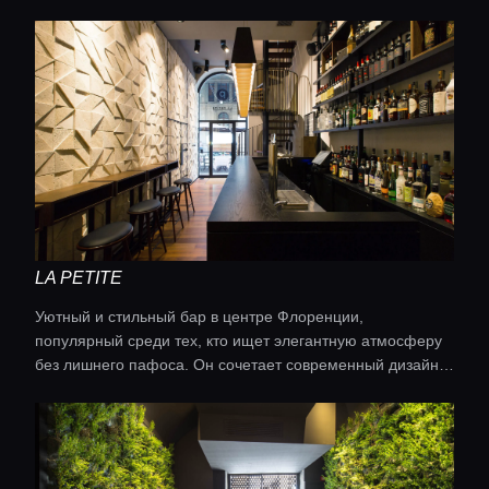
LA PETITE
Главная
Уютный и стильный бар в центре Флоренции,
популярный среди тех, кто ищет элегантную атмосферу
без лишнего пафоса. Он сочетает современный дизайн с
Локации
итальянским шармом, террасу для тёплой погоды и
подходит для аперитива или поздних напитков.
Гиды