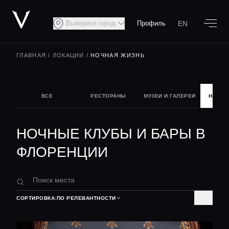
EN
Выберите город
Профиль
ГЛАВНАЯ
/
ЛОКАЦИИ
/
НОЧНАЯ ЖИЗНЬ
ВСЕ
РЕСТОРАНЫ
МУЗЕИ И ГАЛЕРЕИ
НОЧНА
НОЧНЫЕ КЛУБЫ И БАРЫ В
ФЛОРЕНЦИИ
СОРТИРОВКА:
ПО РЕЛЕВАНТНОСТИ