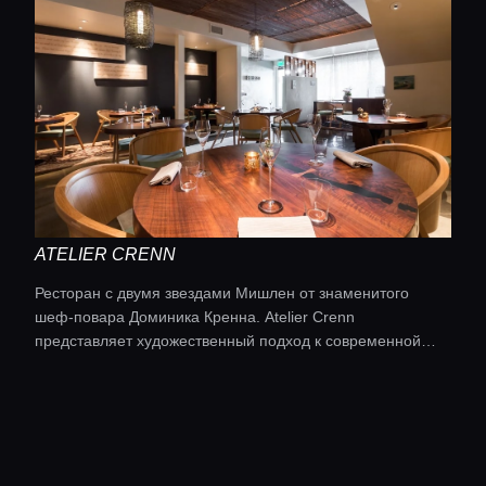
с собственной фермы ресторана. Кухня: калифорнийская
ATELIER CRENN
Ресторан с двумя звездами Мишлен от знаменитого
шеф-повара Доминика Кренна. Atelier Crenn
представляет художественный подход к современной
французской кухне с поэтическим меню, которое
отражает творческое видение шеф-повара. Кухня:
французская