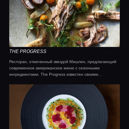
Консьерж сервис
Lifestyle журнал
THE PROGRESS
Ресторан, отмеченный звездой Мишлен, предлагающий
современное американское меню с сезонными
ингредиентами. The Progress известен своими
креативными общими блюдами и современными
минималистскими интерьерами. Кухня: современная
американская