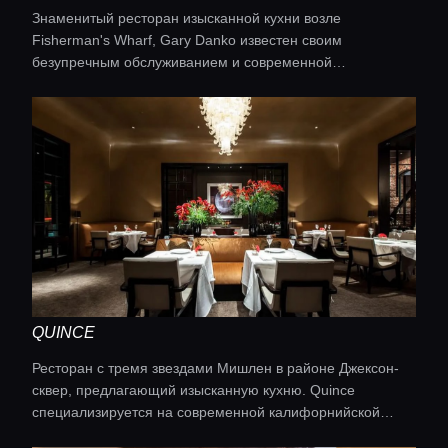
Знаменитый ресторан изысканной кухни возле
Fisherman's Wharf, Gary Danko известен своим
безупречным обслуживанием и современной
американской кухней. Ресторан предлагает изысканное
сезонное меню с французскими и средиземноморскими
мотивами. Кухня: современная американская
QUINCE
Ресторан с тремя звездами Мишлен в районе Джексон-
сквер, предлагающий изысканную кухню. Quince
специализируется на современной калифорнийской
кухне с акцентом на сезонные ингредиенты, полученные