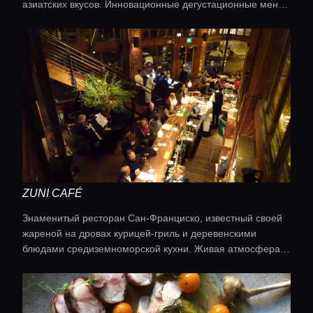
азиатских вкусов. Инновационные дегустационные меню
шеф-повара Кори Ли славятся своей креативностью и
точностью. Кухня: современная американская с
азиатскими нотками
ZUNI CAFÉ
Главная
Знаменитый ресторан Сан-Франциско, известный своей
жареной на дровах курицей-гриль и деревенскими
блюдами средиземноморской кухни. Живая атмосфера и
Локации
свежие местные ингредиенты делают Zuni Café
неизменным фаворитом. Кухня: средиземноморская
Гиды